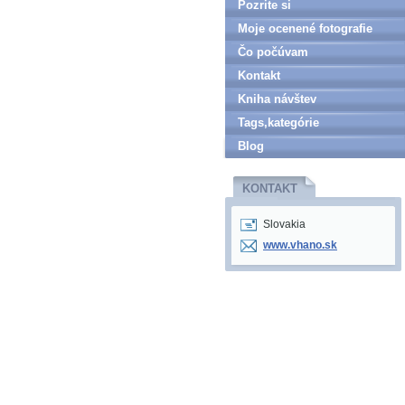
Pozrite si
Moje ocenené fotografie
Čo počúvam
Kontakt
Kniha návštev
Tags,kategórie
Blog
KONTAKT
Slovakia
www.vhano.sk