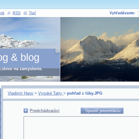
nok
RSS
Tlač
Vyhľadávanie:
og & blog
e,slovo na zamyslenie.
Vladimír Hano
>
Vysoké Tatry
>
pohľad z lúky.JPG
Predchádzajúci
Spustiť prezentáciu