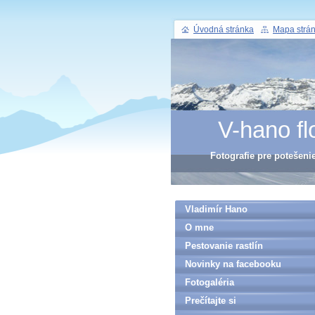
Úvodná stránka
Mapa strá
V-hano fl
Fotografie pre potešeni
Vladimír Hano
O mne
Pestovanie rastlín
Novinky na facebooku
Fotogaléria
Prečítajte si