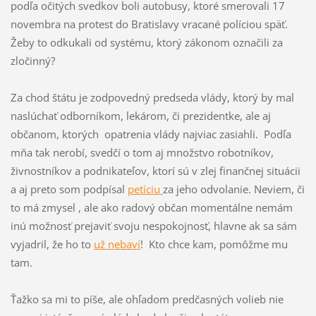
podľa očitých svedkov boli autobusy, ktoré smerovali 17
novembra na protest do Bratislavy vracané políciou späť.
Žeby to odkukali od systému, ktorý zákonom označili za
zločinný?
Za chod štátu je zodpovedný predseda vlády, ktorý by mal
naslúchať odborníkom, lekárom, či prezidentke, ale aj
občanom, ktorých opatrenia vlády najviac zasiahli. Podľa
mňa tak nerobí, svedčí o tom aj množstvo robotníkov,
živnostníkov a podnikateľov, ktorí sú v zlej finančnej situácii
a aj preto som podpísal
petíciu
za jeho odvolanie. Neviem, či
to má zmysel , ale ako radový občan momentálne nemám
inú možnosť prejaviť svoju nespokojnosť, hlavne ak sa sám
vyjadril, že ho to
už nebaví
! Kto chce kam, pomôžme mu
tam.
Ťažko sa mi to píše, ale ohľadom predčasných volieb nie