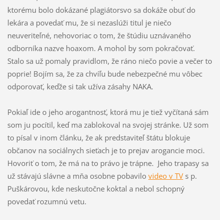
ktorému bolo dokázané plagiátorsvo sa dokáže obuť do
lekára a povedať mu, že si nezaslúži titul je niečo
neuveriteľné, nehovoriac o tom, že štúdiu uznávaného
odborníka nazve hoaxom. A mohol by som pokračovať.
Stalo sa už pomaly pravidlom, že ráno niečo povie a večer to
poprie! Bojím sa, že za chvíľu bude nebezpečné mu vôbec
odporovať, keďže si tak užíva zásahy NAKA.
Pokiaľ ide o jeho arogantnosť, ktorá mu je tiež vyčítaná sám
som ju pocítil, keď ma zablokoval na svojej stránke. Už som
to písal v inom článku, že ak predstaviteľ štátu blokuje
občanov na sociálnych sieťach je to prejav arogancie moci.
Hovoriť o tom, že má na to právo je trápne. Jeho trapasy sa
už stávajú slávne a mňa osobne pobavilo
video v TV
s p.
Puškárovou, kde neskutočne koktal a nebol schopný
povedať rozumnú vetu.