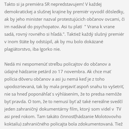
Takto si ja premiéra SR nepredstavujem! V každej
demokratickej a slušnej krajine by premiér vyvodil dôsledky,
ak by jeho minister nazval protestujúcich občanov ovcami, či
im nadával do psychopatov. Asi tu platí " Vrana k vrane
sadá, rovný rovného si hľadá.". Taktiež každý slušný premiér
v inom štáte by odstúpil, ak by mu bolo dokázané
plagiátorstvo, iba Igorko nie.
Nedá mi nespomenúť streľbu policajtov do občanov a
údajné hádzanie petárd zo 17 novembra. Ak chce mať
polícia dôveru občanov a asi ju nemá keď je z toho
upodozrievaná, tak by mala prejaviť aspoň snahu to vyšetriť,
nie sa hneď poponáhľať s výhlásením, že to predsa nemôže
byť pravda. O tom, že to nemusí byť až také nereálne svedčí
jeden zahraničný dokumentárny film, ktorý som videl v TV
asi pred rokom. Tam takáto činnosť(hádzanie Molotovovho
koktailu) zahraničného policajta bola zdokumentovaná. Tiež