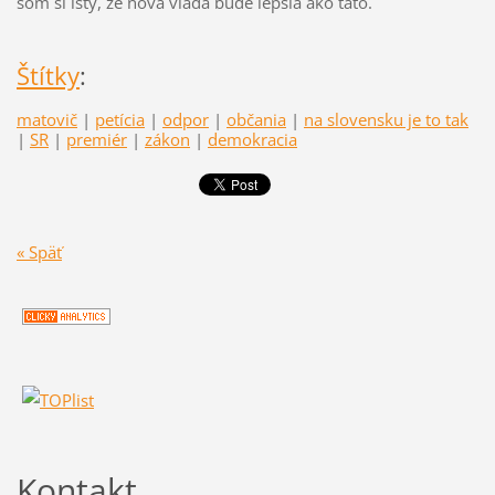
som si istý, že nová vláda bude lepšia ako táto.
Štítky
:
matovič
|
petícia
|
odpor
|
občania
|
na slovensku je to tak
|
SR
|
premiér
|
zákon
|
demokracia
« Späť
Kontakt