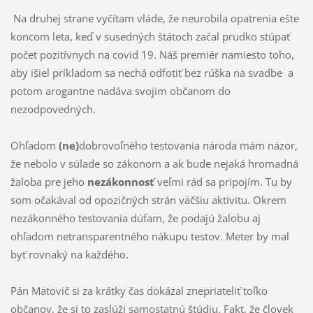
Na druhej strane vyčítam vláde, že neurobila opatrenia ešte
koncom leta, keď v susedných štátoch začal prudko stúpať
počet pozitívnych na covid 19. Náš premiér namiesto toho,
aby išiel príkladom sa nechá odfotiť bez rúška na svadbe a
potom arogantne nadáva svojim občanom do
nezodpovedných.
Ohľadom
(ne)
dobrovoľného testovania národa mám názor,
že nebolo v súlade so zákonom a ak bude nejaká hromadná
žaloba pre jeho
nezákonnosť
veľmi rád sa pripojím. Tu by
som očakával od opozičných strán väčšiu aktivitu. Okrem
nezákonného testovania dúfam, že podajú žalobu aj
ohľadom netransparentného nákupu testov. Meter by mal
byť rovnaký na každého.
Pán Matovič si za krátky čas dokázal znepriateliť toľko
občanov, že si to zaslúži samostatnú štúdiu. Fakt, že človek