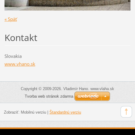
« Späť
Kontakt
Slovakia
www.vhano.sk
Copyright © 2009-2026. Vladimír Hano. www.vlaha.sk
Tvorba web stránok zdarma
Zobraziť:
Mobilnú verziu
|
Štandardnú verziu