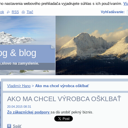
ho nastavenia webového prehliadača vyjadrujete súhlas s ich používaním.
Vi
nok
RSS
Tlač
Vyhľadávanie:
og & blog
e,slovo na zamyslenie.
Vladimír Hano
>
Ako ma chcel výrobca ošklbať
AKO MA CHCEL VÝROBCA OŠKLBAŤ
20.04.2015 08:31
Zo zákazníckej podpory
sa dá urobiť pekný biznis.
Späť