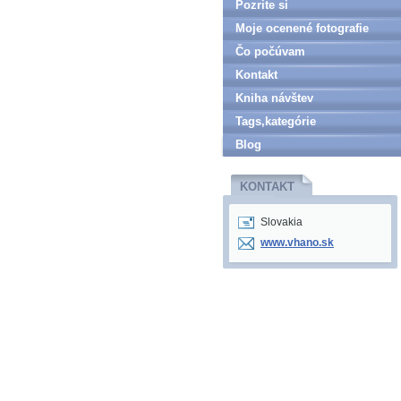
Pozrite si
Moje ocenené fotografie
Čo počúvam
Kontakt
Kniha návštev
Tags,kategórie
Blog
KONTAKT
Slovakia
www.vhano.sk