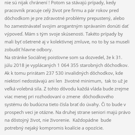
nie sú nijak chránení ! Potom sa stávajú prípady, kedy
pracovník pracuje celý život pre firmu a pár rokov pred
dôchodkom je pre zdravotné problémy prepustený, alebo
ho zamestnávateľ svojim arogantným správaním donúti dať
výpoveď. Mám s tým svoje skúsenosti. Takéto prípady by
mali byť ošetrené aj v kolektívnej zmluve, no to by sa museli
zobudiť hlavne odbory.
Na stránke Sociálnej poisťovne som sa dozvedel, že k 31.
júlu 2018 je vyplácaných 1 064 355 starobných dôchodkov.
Ak k tomu prirátam 237 530 invalidných dôchodkov, kde
niektorí nedostávajú ani len životné minimum, tak to už je
veľká volebná sila. Z tohto dôvodu každá vláda bude zrejme
viac menej pri rozhodovaní o zmene dôchodkového
systému do budúcna tieto čísla brať do úvahy. Či to bude v
prospech veci je otázne. Na druhej strane seniori majú právo
na dôstojný život, nie živorenie. Každopádne bude
potrebný nejaký kompromis koalície a opozície.