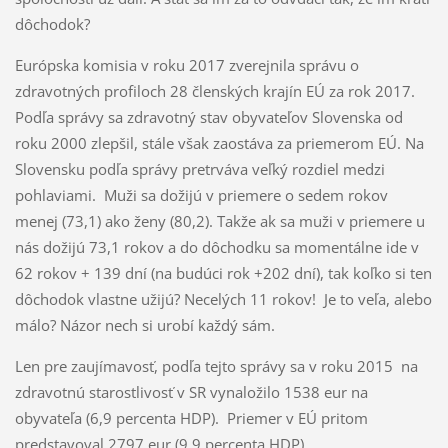
dôchodok?
Európska komisia v roku 2017 zverejnila správu o
zdravotných profiloch 28 členských krajín EÚ za rok 2017.
Podľa správy sa zdravotný stav obyvateľov Slovenska od
roku 2000 zlepšil, stále však zaostáva za priemerom EÚ. Na
Slovensku podľa správy pretrváva veľký rozdiel medzi
pohlaviami. Muži sa dožijú v priemere o sedem rokov
menej (73,1) ako ženy (80,2). Takže ak sa muži v priemere u
nás dožijú 73,1 rokov a do dôchodku sa momentálne ide v
62 rokov + 139 dní (na budúci rok +202 dní), tak koľko si ten
dôchodok vlastne užijú? Necelých 11 rokov! Je to veľa, alebo
málo? Názor nech si urobí každý sám.
Len pre zaujímavosť, podľa tejto správy sa v roku 2015 na
zdravotnú starostlivosť v SR vynaložilo 1538 eur na
obyvateľa (6,9 percenta HDP). Priemer v EÚ pritom
predstavoval 2797 eur (9,9 percenta HDP).