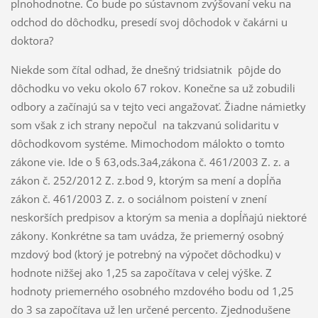
plnohodnotne. Čo bude po sústavnom zvýšovaní veku na
odchod do dôchodku, presedí svoj dôchodok v čakárni u
doktora?
Niekde som čítal odhad, že dnešný tridsiatnik pôjde do
dôchodku vo veku okolo 67 rokov. Konečne sa už zobudili
odbory a začínajú sa v tejto veci angažovať. Žiadne námietky
som však z ich strany nepočul na takzvanú solidaritu v
dôchodkovom systéme. Mimochodom málokto o tomto
zákone vie. Ide o § 63,ods.3a4,zákona č. 461/2003 Z. z. a
zákon č. 252/2012 Z. z.bod 9, ktorým sa mení a dopĺňa
zákon č. 461/2003 Z. z. o sociálnom poistení v znení
neskorších predpisov a ktorým sa menia a dopĺňajú niektoré
zákony. Konkrétne sa tam uvádza, že priemerný osobný
mzdový bod (ktorý je potrebný na výpočet dôchodku) v
hodnote nižšej ako 1,25 sa započítava v celej výške. Z
hodnoty priemerného osobného mzdového bodu od 1,25
do 3 sa započítava už len určené percento. Zjednodušene