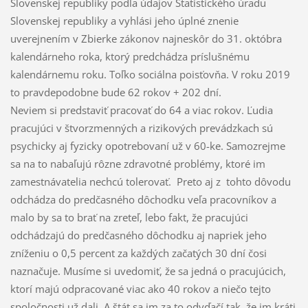
Slovenskej republiky podľa údajov Štatistického úradu
Slovenskej republiky a vyhlási jeho úplné znenie
uverejnením v Zbierke zákonov najneskôr do 31. októbra
kalendárneho roka, ktorý predchádza príslušnému
kalendárnemu roku. Toľko sociálna poisťovňa. V roku 2019
to pravdepodobne bude 62 rokov + 202 dní.
Neviem si predstaviť pracovať do 64 a viac rokov. Ľudia
pracujúci v štvorzmenných a rizikových prevádzkach sú
psychicky aj fyzicky opotrebovaní už v 60-ke. Samozrejme
sa na to nabaľujú rôzne zdravotné problémy, ktoré im
zamestnávatelia nechcú tolerovať. Preto aj z tohto dôvodu
odchádza do predčasného dôchodku veľa pracovníkov a
malo by sa to brať na zreteľ, lebo fakt, že pracujúci
odchádzajú do predčasného dôchodku aj napriek jeho
zníženiu o 0,5 percent za každých začatých 30 dní čosi
naznačuje. Musíme si uvedomiť, že sa jedná o pracujúcich,
ktorí majú odpracované viac ako 40 rokov a niečo tejto
spoločnosti už dali. A štát sa im za to odvďačí tak, že im kráti