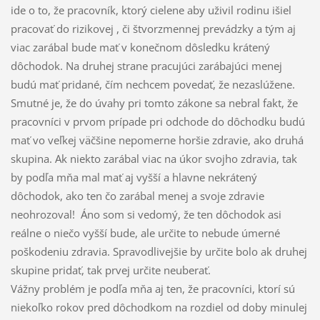
ide o to, že pracovník, ktorý cielene aby uživil rodinu išiel
pracovať do rizikovej , či štvorzmennej prevádzky a tým aj
viac zarábal bude mať v konečnom dôsledku krátený
dôchodok. Na druhej strane pracujúci zarábajúci menej
budú mať pridané, čím nechcem povedať, že nezaslúžene.
Smutné je, že do úvahy pri tomto zákone sa nebral fakt, že
pracovníci v prvom prípade pri odchode do dôchodku budú
mať vo veľkej väčšine nepomerne horšie zdravie, ako druhá
skupina. Ak niekto zarábal viac na úkor svojho zdravia, tak
by podľa mňa mal mať aj vyšší a hlavne nekrátený
dôchodok, ako ten čo zarábal menej a svoje zdravie
neohrozoval! Áno som si vedomý, že ten dôchodok asi
reálne o niečo vyšší bude, ale určite to nebude úmerné
poškodeniu zdravia. Spravodlivejšie by určite bolo ak druhej
skupine pridať, tak prvej určite neuberať.
Vážny problém je podľa mňa aj ten, že pracovníci, ktorí sú
niekoľko rokov pred dôchodkom na rozdiel od doby minulej