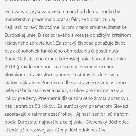
Do úvahy o zvyšovaní veku na odchod do dôchodku by
ministerstvo práce malo brať aj fakt, že Slováci žijú aj
najkratší zdravý život.Sme lídrom v tejto smutnej štatistike
Európskej únie. Dĺžka zdravého života je dôležitým kritériom
relatívneho zdravia ľudí. Za zdravý život sa považuje život
bez akéhokoľvek funkčného obmedzenia či postihnutia.
Podľa štatistického úradu Európskej únie Eurostatu z roku
2014 (pravdepodobne sa toho moc nezmenilo) nám
Slovákom zdravie slúži spomedzi ostatných členských
štátov najkratšie. Priemerná dĺžka zdravého života v rámci
celej EÚ bola stanovená na 61,8 rokov pre mužov a 62,2
rokov pre ženy. Priemerná dĺžka zdravého života občanov u
nás je zhruba 53 rokov. Za európskym priemerom Slováci
zaostávajú o takmer desať rokov. Aj naši seniori sú na tom
podľa Eurostatu najhoršie z celej únie. Slovenský dôchodca
si teda už teraz svoj zaslúžený dôchodok neužíva