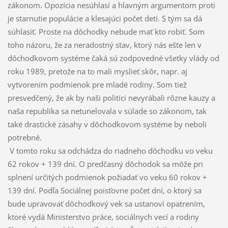
zákonom. Opozícia nesúhlasí a hlavným argumentom proti
je starnutie populácie a klesajúci počet detí. S tým sa dá
súhlasiť. Proste na dôchodky nebude mať kto robiť. Som
toho názoru, že za neradostný stav, ktorý nás ešte len v
dôchodkovom systéme čaká sú zodpovedné všetky vlády od
roku 1989, pretože na to mali myslieť skôr, napr. aj
vytvorením podmienok pre mladé rodiny. Som tiež
presvedčený, že ak by naši politici nevyrábali rôzne kauzy a
naša republika sa netunelovala v súlade so zákonom, tak
také drastické zásahy v dôchodkovom systéme by neboli
potrebné.
V tomto roku sa odchádza do riadneho dôchodku vo veku
62 rokov + 139 dní. O predčasný dôchodok sa môže pri
splnení určitých podmienok požiadať vo veku 60 rokov +
139 dní. Podľa Sociálnej poisťovne počet dní, o ktorý sa
bude upravovať dôchodkový vek sa ustanoví opatrením,
ktoré vydá Ministerstvo práce, sociálnych vecí a rodiny