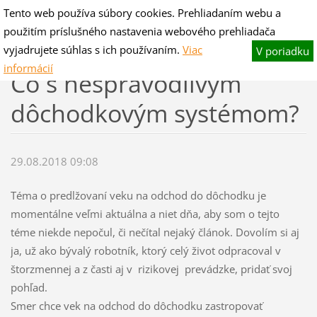
Tento web používa súbory cookies. Prehliadaním webu a
V-hano flog & blog
použitím príslušného nastavenia webového prehliadača
Fotografie pre potešenie,slovo na zamyslenie.
vyjadrujete súhlas s ich používaním.
Viac
V poriadku
informácií
Čo s nespravodlivým
dôchodkovým systémom?
29.08.2018 09:08
Téma o predlžovaní veku na odchod do dôchodku je
momentálne veľmi aktuálna a niet dňa, aby som o tejto
téme niekde nepočul, či nečítal nejaký článok. Dovolím si aj
ja, už ako bývalý robotník, ktorý celý život odpracoval v
štorzmennej a z časti aj v rizikovej prevádzke, pridať svoj
pohľad.
Smer chce vek na odchod do dôchodku zastropovať