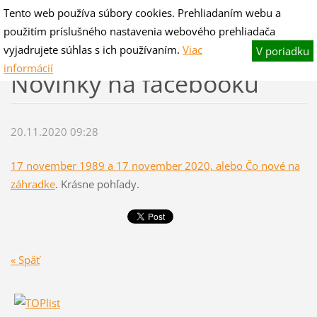
Tento web používa súbory cookies. Prehliadaním webu a
V-hano flog & blog
použitím príslušného nastavenia webového prehliadača
Fotografie pre potešenie,slovo na zamyslenie.
vyjadrujete súhlas s ich používaním.
Viac
V poriadku
informácií
Novinky na facebooku
20.11.2020 09:28
17 november 1989 a 17 november 2020, alebo
Čo nové na
záhradke
. Krásne pohľady.
« Späť