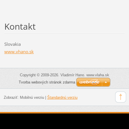
Kontakt
Slovakia
www.vhano.sk
Copyright © 2009-2026. Vladimír Hano. www.vlaha.sk
Tvorba webových stránok zdarma
Zobraziť:
Mobilnú verziu
|
Štandardnú verziu