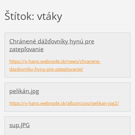
Štítok: vtáky
Chránené dážďovníky hynú pre
zatepľovanie
https://v-hano.webnode.sk/news/chranene-
dazdovniky-hynu-pre-zateplovanie/
pelikán.jpg
https://v-hano.webnode.sk/album/zoo/pelikan-jpg2/
sup.JPG