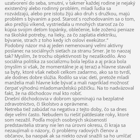
uzatvorení do seba, smutní, v takmer každej rodine je nejaký
existenčný alebo rodinný problém, mladí ľudia sa
rozvádzajú, alebo pre istotu žijú ako druh s družkou, majú
problém s bývaním a pod. Starosť s rozhodovaním sa o tom,
ako prežijú víkend, vystriedala u mnohých starosť za čo
kúpia svojim deťom topánky, oblečenie, kde zoženú peniaze
na školské potreby, na lieky, za čo zaplatia elektriku,
bývanie, strach z toho kedy ich osloví exekútor.“
Podobný názor má aj jeden nemenovaný veľmi aktívny
poslanec na sociálnych sieťach za stranu Smer. Je to naozaj
tak? Myslím, že trochu objektívnosti by nezaškodilo. Áno
sociálna politika za socializmu bola lepšia a aj práca bola
(myslím si však, že momentálne je aj teraz) a hlavne stavali
sa byty, ktoré však neboli celkom zadarmo, ako sa to tvrdí,
ale dodnes dobre slúžia. Rodilo sa viac detí, pretože mladí
manželia mali hlavne kde bývať a mali napríklad možnosť
čerpať výhodnú mladomanželskú pôžičku. Na to nadväzoval
fakt, že na dôchodcov mal kto robiť.
Dnešní dôchodcovia v dobrom spomínajú na bezplatné
zdravotníctvo, či školstvo a oprávnene.
Netreba tiež zabúdať na negatíva z tejto doby, čo sa dnes
deje veľmi často. Nebudem tu riešiť päťdesiate roky, ktoré
som nezažil. Podľa mojich osobných skúseností
predstavitelia strany nie len na úrovni okresu, či kraja sa
nezaujímali o názory, či problémy radových členov a
občanov, ba naopak ak sa niekto ozval snažili sa ho umlčať