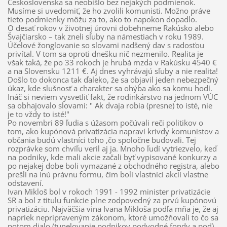
Československa sa neobišlo bez nejakých podmienok.
Musíme si uvedomiť, že ho zvolili komunisti. Možno práve
tieto podmienky môžu za to, ako to napokon dopadlo.
O desať rokov v životnej úrovni dobehneme Rakúsko alebo
Švajčiarsko – tak zneli sľuby na námestiach v roku 1989.
Účelové žonglovanie so slovami nadšený dav s radosťou
privítal. V tom sa oproti dnešku nič nezmenilo. Realita je
však taká, že po 33 rokoch je hrubá mzda v Rakúsku 4540 €
a na Slovensku 1211 €. Aj dnes vyhrávajú sľuby a nie realita!
Došlo to dokonca tak ďaleko, že sa objavil jeden nebezpečný
úkaz, kde slušnosť a charakter sa ohýba ako sa komu hodí.
Ináč si neviem vysvetliť fakt, že rodinkárstvo na jednom VÚC
sa obhajovalo slovami: " Ak dvaja robia (presne) to isté, nie
je to vždy to isté!"
Po novembri 89 ľudia s úžasom počúvali reči politikov o
tom, ako kupónová privatizácia napraví krivdy komunistov a
občania budú vlastníci toho ,čo spoločne budovali. Tej
rozprávke som chvíľu veril aj ja. Mnoho ľudí vytriezvelo, keď
na podniky, kde mali akcie začali byť vypisované konkurzy a
po nejakej dobe boli vymazané z obchodného registra, alebo
prešli na inú právnu formu, čím boli vlastníci akcií vlastne
odstavení.
Ivan Mikloš bol v rokoch 1991 - 1992 minister privatizácie
SR a bol z titulu funkcie plne zodpovedný za prvú kupónovú
privatizáciu. Najväčšia vina Ivana Mikloša podľa mňa je, že aj
napriek nepripraveným zákonom, ktoré umožňovali to čo sa
potom dialo (tunelovanie podnikov,podvodné fondy a pod)