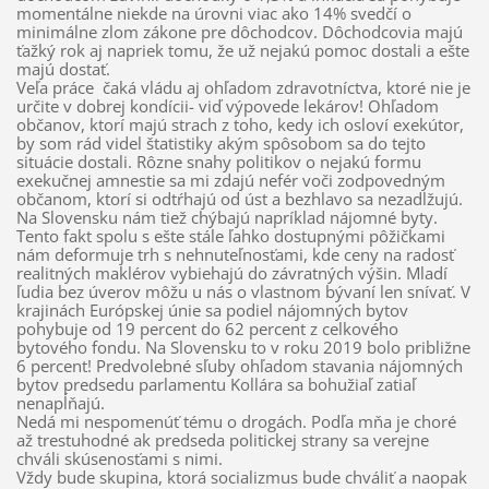
momentálne niekde na úrovni viac ako 14% svedčí o
minimálne zlom zákone pre dôchodcov. Dôchodcovia majú
ťažký rok aj napriek tomu, že už nejakú pomoc dostali a ešte
majú dostať.
Veľa práce čaká vládu aj ohľadom zdravotníctva, ktoré nie je
určite v dobrej kondícii- viď výpovede lekárov! Ohľadom
občanov, ktorí majú strach z toho, kedy ich osloví exekútor,
by som rád videl štatistiky akým spôsobom sa do tejto
situácie dostali. Rôzne snahy politikov o nejakú formu
exekučnej amnestie sa mi zdajú nefér voči zodpovedným
občanom, ktorí si odtŕhajú od úst a bezhlavo sa nezadlžujú.
Na Slovensku nám tiež chýbajú napríklad nájomné byty.
Tento fakt spolu s ešte stále ľahko dostupnými pôžičkami
nám deformuje trh s nehnuteľnosťami, kde ceny na radosť
realitných maklérov vybiehajú do závratných výšin. Mladí
ľudia bez úverov môžu u nás o vlastnom bývaní len snívať. V
krajinách Európskej únie sa podiel nájomných bytov
pohybuje od 19 percent do 62 percent z celkového
bytového fondu. Na Slovensku to v roku 2019 bolo približne
6 percent! Predvolebné sľuby ohľadom stavania nájomných
bytov predsedu parlamentu Kollára sa bohužiaľ zatiaľ
nenapĺňajú.
Nedá mi nespomenúť tému o drogách. Podľa mňa je choré
až trestuhodné ak predseda politickej strany sa verejne
chváli skúsenosťami s nimi.
Vždy bude skupina, ktorá socializmus bude chváliť a naopak