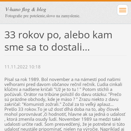
V-hano flog & blog
Fotografie pre potešenie,slovo na zamyslenie.
33 rokov po, alebo kam
sme sa to dostali…
11.11.2022 10:18
Písal sa rok 1989. Bol november a na námestí pod našimi
veľhorami pred davom občanov rečnil rečník. Ľudia cinkali
kľúčmi a nadšene kričali "Už je to tu ! " Potom stíchli a
počúvali. Orátor na tribúne položil do davu otázku: "Prečo
sú prázdne obchody, kde je mäso ? " Zrazu niekto z davu
zakričal: "Komunisti zožrali." Zožal za to veľký aplauz…
Prešlo 33 rokov.To je už dosť dlhá doba na to, aby človek
mohol porovnávať ,či hodnotiť, hlavne ak sa jedná o udalosť
, ktorá zmenila osudy ľudí. November 1989 sa medzi také
udalosti určite radí. Som presvedčený, že je potrebné si túto
udalosť neustále pripomínať, nielen na výročie. Napríklad aj