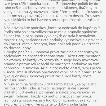
sa v jeho réžii kupónka spustila. Zodpovedný politik by do
toho nešiel, alebo by trval na zmene zákonov, ibaže by to
vtedy niekomu vyhovovalo… Nemôžem predsa niečo spustiť
a potom sa vyhovárať, že na to už nemám dosah. Zo strany
Ivana Mikloša to bol hazard s touto spoločnosťou a začiatok
oligarchie!
A čo privatizácie podnikov ,ktoré sa nedostali do kupónky ?
Podľa mňa so spravodlivosťou to malo pramálo spoločné.
Za pár korún sa skupina vyvolených dostala k nemalému
majetku, aby následne tieto podniky vytunelovala a priviedla
do krachu. Všetka česť tým, ktorí dokázali podnik udržať až
do dnešnej doby.
Z môjho pohľadu kupónová privatizácia bola nehoráznym
podvodom na občanoch tohoto štátu. Taktiež argumentácia
niektorých, že každý kto rozmýšľal a svoje body investoval
priamo a pritom ich rozdelil do viacerých podnikov na tom
neprerobil je smiešna. Ak aj niečo niekto dostal, svoju prácu
v socializme si občania oprávnene cenili na oveľa viac. To sa
týka aj druhej kupónovej privatizácie, kde každý dostal
smiešnu sumu!
Minule som na facebooku čítal tento status: „Za bývalého
režimu chodili ľudia usmiati, navzájom si vážili jeden
druhého, uctievali sa, pomáhali si navzájom, venovali sa
svojim rodinám, každý kto mohol pracovať mal prácu.
Jedinou starosťou väčšiny ľudí bolo rozhodnúť sa s kým a
ako prežijú víkend. Teraz za tejto doby chodia ľudia