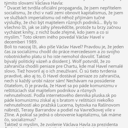
týmito slovami Václava Havla:
" Dvacet let tvrdila oficiální propaganda, že jsem nepřítelem
socialismu, že chci v naší zemi obnovit kapitalismus, že jsem
ve službách imperialismu od něhož přijímám tučné
výslužky, že chci být majitelem různých podniků… Byly to
všechno lži, jak se záhy přesvědčíte, protože tu brzy začnou
vycházet knihy, z nichž bude zřejmé, kdo jsem a co si
myslím." Toto okrem iného povedal Václav Havel v
decemberi 1989.
Boli to naozaj lži, ako píše Václav Havel? Pravdou je, že jeden
čas za socializmu chodil do práce mercedesom a zo svojho
robotníckeho platu si ho iste nemohol dovoliť. Taktiež
bývalý politický väzeň a disident J. Wolf potvrdil, že zo
zahraničia chodili peniaze pre Chartu, kde mal Havel nemalé
slovo. Tiež hovoril aj o ich zneužívaní. Či sú tieto tvrdenia
pravdivé, ako aj to, či Havel dostával peniaze zo zahraničia,
nech si každý urobí názor sám! Nechávam na posúdenie
čitateľom, či je pravda, že Havel sa po páde komunizmu v
reštitúciach stal majiteľom podnikov a rôznych
nehnuteľností. Podľa internetového denníka pluska.sk po
páde komunizmu získal aj s bratom v reštitúcii niekoľko
nehnuteľností ako pražská Lucerna, bytovka na Rašínovom
nábreží, Terasy Barrandov a podiel na Vavrečkovej vile v
Zlíne. A pokiaľ sa jedná o obnovenie kapitalizmu, tak máme
čo, socializmus?
Taktiež si myslím, že zvolenie Václava Havla za prezidenta