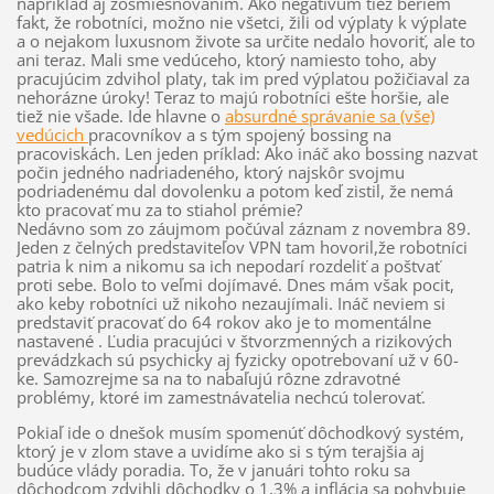
napríklad aj zosmiešňovaním. Ako negatívum tiež beriem
fakt, že robotníci, možno nie všetci, žili od výplaty k výplate
a o nejakom luxusnom živote sa určite nedalo hovoriť, ale to
ani teraz. Mali sme vedúceho, ktorý namiesto toho, aby
pracujúcim zdvihol platy, tak im pred výplatou požičiaval za
nehorázne úroky! Teraz to majú robotníci ešte horšie, ale
tiež nie všade. Ide hlavne o
absurdné správanie sa (vše)
vedúcich
pracovníkov a s tým spojený bossing na
pracoviskách. Len jeden príklad: Ako ináč ako bossing nazvať
počin jedného nadriadeného, ktorý najskôr svojmu
podriadenému dal dovolenku a potom keď zistil, že nemá
kto pracovať mu za to stiahol prémie?
Nedávno som zo záujmom počúval záznam z novembra 89.
Jeden z čelných predstaviteľov VPN tam hovoril,že robotníci
patria k nim a nikomu sa ich nepodarí rozdeliť a poštvať
proti sebe. Bolo to veľmi dojímavé. Dnes mám však pocit,
ako keby robotníci už nikoho nezaujímali. Ináč neviem si
predstaviť pracovať do 64 rokov ako je to momentálne
nastavené . Ľudia pracujúci v štvorzmenných a rizikových
prevádzkach sú psychicky aj fyzicky opotrebovaní už v 60-
ke. Samozrejme sa na to nabaľujú rôzne zdravotné
problémy, ktoré im zamestnávatelia nechcú tolerovať.
Pokiaľ ide o dnešok musím spomenúť dôchodkový systém,
ktorý je v zlom stave a uvidíme ako si s tým terajšia aj
budúce vlády poradia. To, že v januári tohto roku sa
dôchodcom zdvihli dôchodky o 1,3% a inflácia sa pohybuje