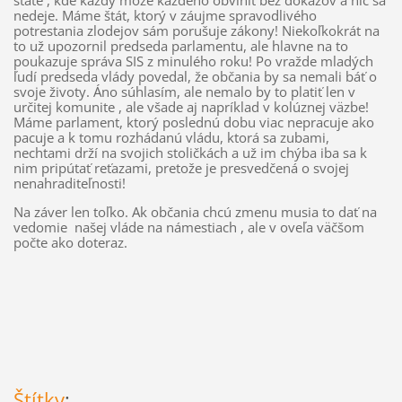
štáte , kde každý môže každého obviniť bez dôkazov a nič sa
nedeje. Máme štát, ktorý v záujme spravodlivého
potrestania zlodejov sám porušuje zákony! Niekoľkokrát na
to už upozornil predseda parlamentu, ale hlavne na to
poukazuje správa SIS z minulého roku! Po vražde mladých
ľudí predseda vlády povedal, že občania by sa nemali báť o
svoje životy. Áno súhlasím, ale nemalo by to platiť len v
určitej komunite , ale všade aj napríklad v kolúznej väzbe!
Máme parlament, ktorý poslednú dobu viac nepracuje ako
pacuje a k tomu rozhádanú vládu, ktorá sa zubami,
nechtami drží na svojich stoličkách a už im chýba iba sa k
nim pripútať reťazami, pretože je presvedčená o svojej
nenahraditeľnosti!
Na záver len toľko. Ak občania chcú zmenu musia to dať na
vedomie našej vláde na námestiach , ale v oveľa väčšom
počte ako doteraz.
Štítky
: