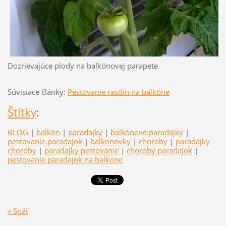
Dozrievajúce plody na balkónovej parapete
Súvisiace články:
Pestovanie rastlín na balkóne
Štítky
:
BLOG
|
balkón
|
paradajky
|
balkónové.paradajky
|
pestovanie.paradajok
|
balkonovky
|
choroby
|
paradajky
choroby
|
paradajky pestovanie
|
choroby paradajok
|
pestovanie paradajok na balkone
« Späť