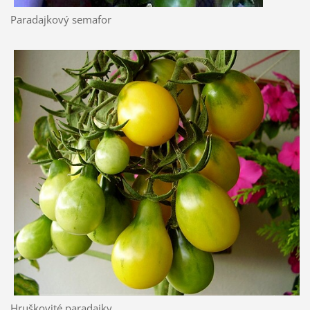
Paradajkový semafor
Hruškovité paradajky