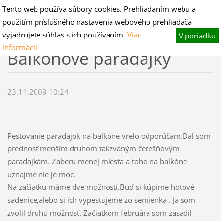
Tento web používa súbory cookies. Prehliadaním webu a
V-hano flog & blog
použitím príslušného nastavenia webového prehliadača
Fotografie pre potešenie,slovo na zamyslenie.
vyjadrujete súhlas s ich používaním.
Viac
V poriadku
informácií
Balkónové paradajky
23.11.2009 10:24
Pestovanie paradajok na balkóne vrelo odporúčam.Dal som
prednosť menším druhom takzvaným čerešňovým
paradajkám. Zaberú menej miesta a toho na balkóne
uznajme nie je moc.
Na začiatku máme dve možnosti.Buď si kúpime hotové
sadenice,alebo si ich vypestujeme zo semienka . Ja som
zvolil druhú možnosť. Začiatkom februára som zasadil