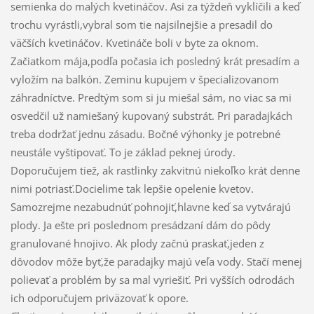
semienka do malých kvetináčov. Asi za týždeň vyklíčili a keď
trochu vyrástli,vybral som tie najsilnejšie a presadil do
väčších kvetináčov. Kvetináče boli v byte za oknom.
Začiatkom mája,podľa počasia ich posledný krát presadím a
vyložím na balkón. Zeminu kupujem v špecializovanom
záhradníctve. Predtým som si ju miešal sám, no viac sa mi
osvedčil už namiešaný kupovaný substrát. Pri paradajkách
treba dodržať jednu zásadu. Bočné výhonky je potrebné
neustále vyštipovať. To je základ peknej úrody.
Doporučujem tiež, ak rastlinky zakvitnú niekoľko krát denne
nimi potriasť.Docielime tak lepšie opelenie kvetov.
Samozrejme nezabudnúť pohnojiť,hlavne keď sa vytvárajú
plody. Ja ešte pri poslednom presádzaní dám do pôdy
granulované hnojivo. Ak plody začnú praskať,jeden z
dôvodov môže byť,že paradajky majú veľa vody. Stačí menej
polievať a problém by sa mal vyriešiť. Pri vyšších odrodách
ich odporučujem priväzovať k opore.