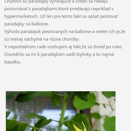
Chuťovo sú paradajky vynikajúce a vôbec sa nedajú
porovnávať s paradajkami,ktoré predávajú napríklad v
hypermarketoch. Už len pre tento fakt sa oplatí pestovať
paradajky na balkóne.
Výhoda paradajok pestovaných na balkóne a nielen ich je,že
sú menej náchylné na rôzne choroby.
V neposlednom rade oceňujem aj fakt,že sú ihneď po ruke.
Osvedčilo sa mi k paradajkám sadiť bylinky a to najmä
bazalku.