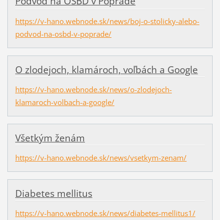
Podvod na OSBD v Poprade
https://v-hano.webnode.sk/news/boj-o-stolicky-alebo-
podvod-na-osbd-v-poprade/
O zlodejoch, klamároch, voľbách a Google
https://v-hano.webnode.sk/news/o-zlodejoch-
klamaroch-volbach-a-google/
Všetkým ženám
https://v-hano.webnode.sk/news/vsetkym-zenam/
Diabetes mellitus
https://v-hano.webnode.sk/news/diabetes-mellitus1/