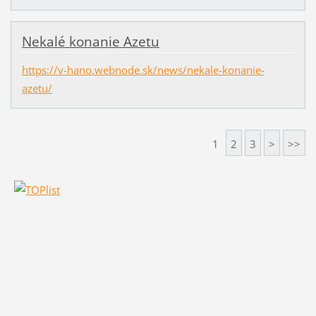
Nekalé konanie Azetu
https://v-hano.webnode.sk/news/nekale-konanie-
azetu/
1
2
3
>
>>