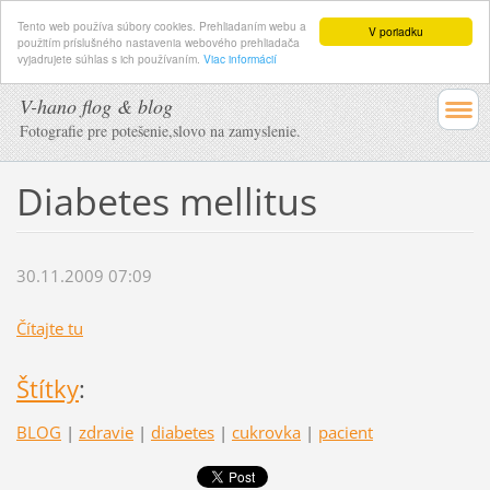
Tento web používa súbory cookies. Prehliadaním webu a
V poriadku
použitím príslušného nastavenia webového prehliadača
vyjadrujete súhlas s ich používaním.
Viac informácií
V-hano flog & blog
Fotografie pre potešenie,slovo na zamyslenie.
Diabetes mellitus
30.11.2009 07:09
Čítajte tu
Štítky
:
BLOG
|
zdravie
|
diabetes
|
cukrovka
|
pacient