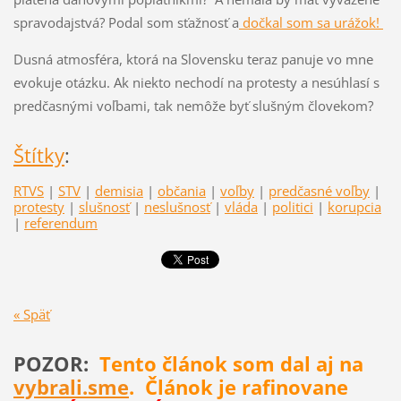
spravodajstvá? Podal som sťažnosť a
dočkal som sa urážok!
Dusná atmosféra, ktorá na Slovensku teraz panuje vo mne
evokuje otázku. Ak niekto nechodí na protesty a nesúhlasí s
predčasnými voľbami, tak nemôže byť slušným človekom?
Štítky
:
RTVS
|
STV
|
demisia
|
občania
|
voľby
|
predčasné voľby
|
protesty
|
slušnosť
|
neslušnosť
|
vláda
|
politici
|
korupcia
|
referendum
« Späť
POZOR:
Tento článok som dal aj na
vybrali.sme
. Článok je rafinovane