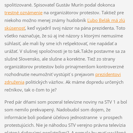
spolitizované. Spisovateľ Gustáv Murín podal dokonca
trestné oznámenie
na organizátorov protestov. Taktiež pre
niekoho možno menej známy hudobník
Ľubo Belák má zlú
skúsenosť
, keď vyjadril svoj názor na pána prezidenta. Toto
všetko naznačuje, že sú aj iné názory s ktorými nemusíme
súhlasiť, ale mali by sme ich rešpektovať, nie napádať a
urážať. V slušnej spoločnosti je to tak.Takže postavme sa za
slušné Slovensko, ale slušne a korektne. Tiež zo strany
organizátorov protestov bolo prinajmenšom kontroverzné
rozhodnutie neumožniť vystúpiť s prejavom
prezidentovi
združenia
politických väzňov. Ak máme dopredu určených
rečníkov, tak o čom to je?
Pred pár dňami som pozeral televízne noviny na STV 1 a bol
som nemilo prekvapený. Nadobudol som dojem, že
informácie boli podané účelovo jednostranne v prospech
protestujúcich. Nie je náhodou STV verejno právna televízia
platená daňovými poplatníkmi? A nemala by mať vyvážené