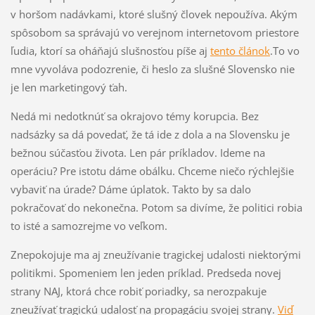
v horšom nadávkami, ktoré slušný človek nepoužíva. Akým
spôsobom sa správajú vo verejnom internetovom priestore
ľudia, ktorí sa oháňajú slušnosťou píše aj
tento článok
.To vo
mne vyvoláva podozrenie, či heslo za slušné Slovensko nie
je len marketingový ťah.
Nedá mi nedotknúť sa okrajovo témy korupcia. Bez
nadsázky sa dá povedať, že tá ide z dola a na Slovensku je
bežnou súčasťou života. Len pár príkladov. Ideme na
operáciu? Pre istotu dáme obálku. Chceme niečo rýchlejšie
vybaviť na úrade? Dáme úplatok. Takto by sa dalo
pokračovať do nekonečna. Potom sa divíme, že politici robia
to isté a samozrejme vo veľkom.
Znepokojuje ma aj zneužívanie tragickej udalosti niektorými
politikmi. Spomeniem len jeden príklad. Predseda novej
strany NAJ, ktorá chce robiť poriadky, sa nerozpakuje
zneužívať tragickú udalosť na propagáciu svojej strany.
Viď