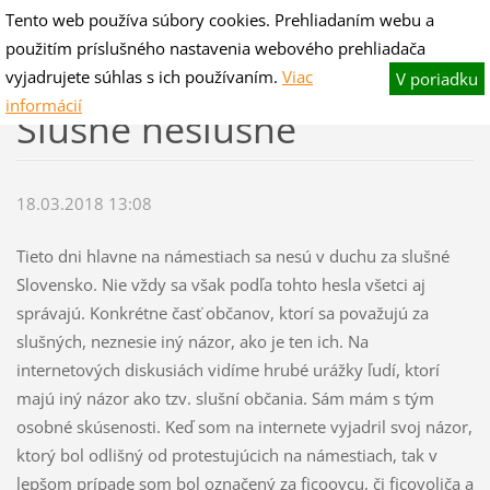
Tento web používa súbory cookies. Prehliadaním webu a
V-hano flog & blog
použitím príslušného nastavenia webového prehliadača
Fotografie pre potešenie,slovo na zamyslenie.
vyjadrujete súhlas s ich používaním.
Viac
V poriadku
informácií
Slušne neslušne
18.03.2018 13:08
Tieto dni hlavne na námestiach sa nesú v duchu za slušné
Slovensko. Nie vždy sa však podľa tohto hesla všetci aj
správajú. Konkrétne časť občanov, ktorí sa považujú za
slušných, neznesie iný názor, ako je ten ich. Na
internetových diskusiách vidíme hrubé urážky ľudí, ktorí
majú iný názor ako tzv. slušní občania. Sám mám s tým
osobné skúsenosti. Keď som na internete vyjadril svoj názor,
ktorý bol odlišný od protestujúcich na námestiach, tak v
lepšom prípade som bol označený za ficoovcu, či ficovoliča a