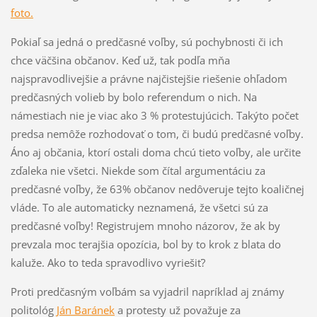
foto.
Pokiaľ sa jedná o predčasné voľby, sú pochybnosti či ich
chce väčšina občanov. Keď už, tak podľa mňa
najspravodlivejšie a právne najčistejšie riešenie ohľadom
predčasných volieb by bolo referendum o nich. Na
námestiach nie je viac ako 3 % protestujúcich. Takýto počet
predsa nemôže rozhodovať o tom, či budú predčasné voľby.
Áno aj občania, ktorí ostali doma chcú tieto voľby, ale určite
zďaleka nie všetci. Niekde som čítal argumentáciu za
predčasné voľby, že 63% občanov nedôveruje tejto koaličnej
vláde. To ale automaticky neznamená, že všetci sú za
predčasné voľby! Registrujem mnoho názorov, že ak by
prevzala moc terajšia opozícia, bol by to krok z blata do
kaluže. Ako to teda spravodlivo vyriešiť?
Proti predčasným voľbám sa vyjadril napríklad aj známy
politológ
Ján Baránek
a protesty už považuje za