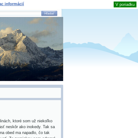
ac informácií
V poriadku
Hľadať
linách, ktoré som už niekoľko
rásť neskôr ako inokedy. Tak sa
 na obed ma napadlo, čo tak