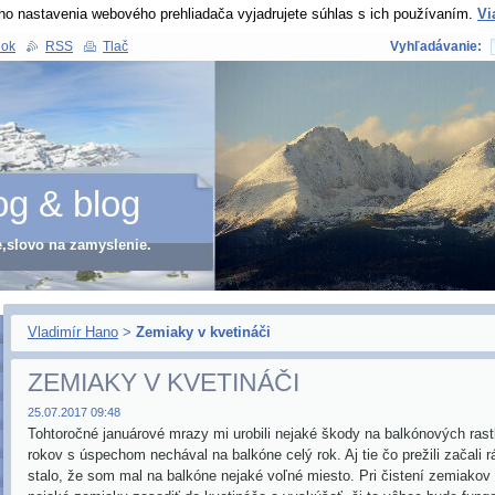
ho nastavenia webového prehliadača vyjadrujete súhlas s ich používaním.
Vi
nok
RSS
Tlač
Vyhľadávanie:
og & blog
e,slovo na zamyslenie.
Vladimír Hano
>
Zemiaky v kvetináči
ZEMIAKY V KVETINÁČI
25.07.2017 09:48
Tohtoročné januárové mrazy mi urobili nejaké škody na balkónových rast
rokov s úspechom nechával na balkóne celý rok. Aj tie čo prežili začali 
stalo, že som mal na balkóne nejaké voľné miesto. Pri čistení zemiakov