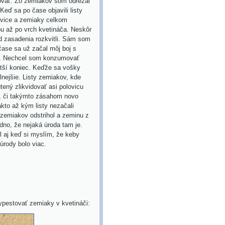
govať. Zo zemiakov som odrezal
Keď sa po čase objavili listy
ovice a zemiaky celkom
ou až po vrch kvetináča. Neskôr
d zasadenia rozkvitli. Sám som
ase sa už začal môj boj s
ch. Nechcel som konzumovať
atší koniec. Keďže sa vošky
lnejšie. Listy zemiakov, kde
tený zlikvidovať asi polovicu
em, či takýmto zásahom novo
akto až kým listy nezačali
 zemiakov odstrihol a zeminu z
dno, že nejaká úroda tam je.
l aj keď si myslím, že keby
úrody bolo viac.
ypestovať zemiaky v kvetináči: