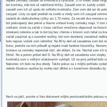
nejaké zemiaky zasadiť do kvetináča a vyskúšať, či to vôbec bude fun
len končeky, kde boli už naklíčené klíčky. Zasadil som tri, každý zvlášť. 
zasadil som ich už spolu do veľkého kvetináča. Zem som dal asi do pol
zasypal. Listy sa opäť predrali na svetlo a vtedy som ich zasypal zemin
narástli do obdivuhodnej výšky asi 1,70 metra. Za necelé dva mesiace o
bol prekvapený aké pekné a hlavne voňavé kvety zemiaky majú. V tom č
voškami, ktoré sa začali v čoraz väčšom množstve objavovať na listo
striekanú zeleninu a tak to bol boj bez chémie v ktorom som ťahal za kr
začali zaujímať aj o susedné rastliny, bol som donútený zasiahnuť radiká
bolo najviac vošiek som odstrihol. Na 80-ty deň od zasadenia som bol nú
listov, pretože na nich pribudli aj nejaké malé farebné húseničky. Nevi
tvoriace sa zemiaky neprestali rásť, ale dúfam, že nie. Nechal som ich t
žltnúť. No a potom prišiel deň D. Na 95-ty deň od zasadenia som stopky
kvetináča som s veľkým očakávaním vyklopil. Už na prvý pohľad bolo vi
Nakoniec ich bolo na dva obedy. Takže pokus sa z môjho pohľadu vydari
nebolo škodcov rastlina by mohla rásť dlhšie a v konečnom dôsledku by 
Nech sa páči, pozrite si foto dokument môjho pestovateľského pokusu v