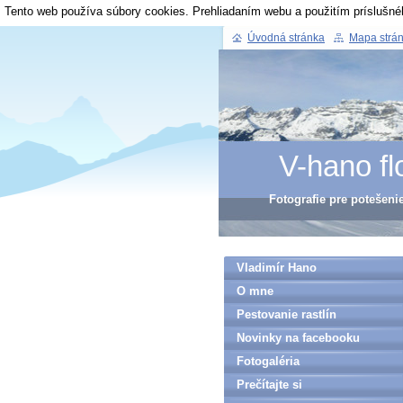
Tento web používa súbory cookies. Prehliadaním webu a použitím príslušné
Úvodná stránka
Mapa strá
V-hano fl
Fotografie pre potešeni
Vladimír Hano
O mne
Pestovanie rastlín
Novinky na facebooku
Fotogaléria
Prečítajte si