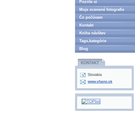
Pozrite si
Moje ocenené fotografie
Čo počúvam
Kontakt
Kniha návštev
Tags,kategórie
Blog
KONTAKT
Slovakia
www.vhano.sk