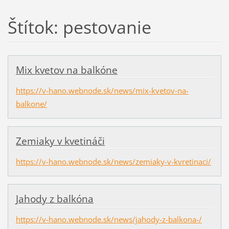
Štítok: pestovanie
Mix kvetov na balkóne
https://v-hano.webnode.sk/news/mix-kvetov-na-
balkone/
Zemiaky v kvetináči
https://v-hano.webnode.sk/news/zemiaky-v-kvretinaci/
Jahody z balkóna
https://v-hano.webnode.sk/news/jahody-z-balkona-/