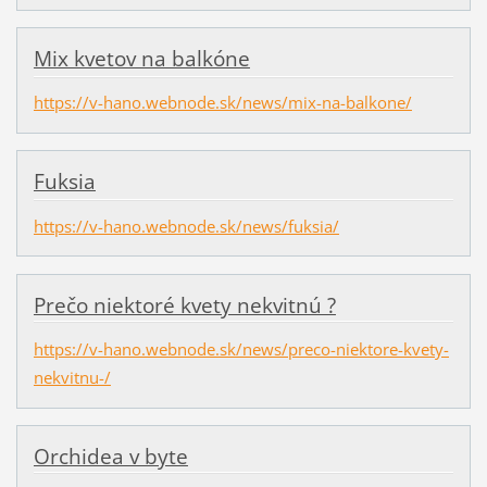
Mix kvetov na balkóne
https://v-hano.webnode.sk/news/mix-na-balkone/
Fuksia
https://v-hano.webnode.sk/news/fuksia/
Prečo niektoré kvety nekvitnú ?
https://v-hano.webnode.sk/news/preco-niektore-kvety-
nekvitnu-/
Orchidea v byte