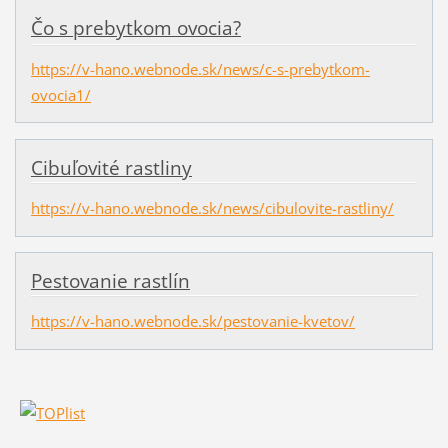
Čo s prebytkom ovocia?
https://v-hano.webnode.sk/news/c-s-prebytkom-
ovocia1/
Cibuľovité rastliny
https://v-hano.webnode.sk/news/cibulovite-rastliny/
Pestovanie rastlín
https://v-hano.webnode.sk/pestovanie-kvetov/