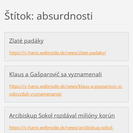
Štítok: absurdnosti
Zlaté padáky
https://v-hano.webnode.sk/news/zlate-padaky/
Klaus a Gašparovič sa vyznamenali
https://v-hano.webnode.sk/news/klaus-a-gasparovic-si-
odovzdali-vyznamenanie/
Arcibiskup Sokol rozdával milióny korún
https://v-hano.webnode.sk/news/arcibiskup-sokol-