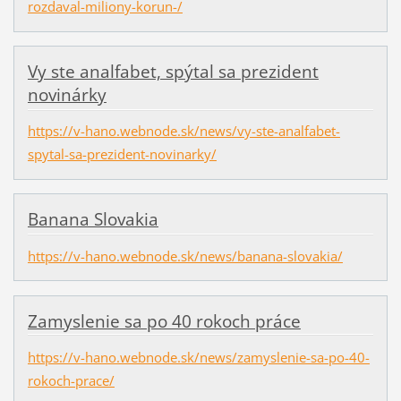
rozdaval-miliony-korun-/
Vy ste analfabet, spýtal sa prezident
novinárky
https://v-hano.webnode.sk/news/vy-ste-analfabet-
spytal-sa-prezident-novinarky/
Banana Slovakia
https://v-hano.webnode.sk/news/banana-slovakia/
Zamyslenie sa po 40 rokoch práce
https://v-hano.webnode.sk/news/zamyslenie-sa-po-40-
rokoch-prace/