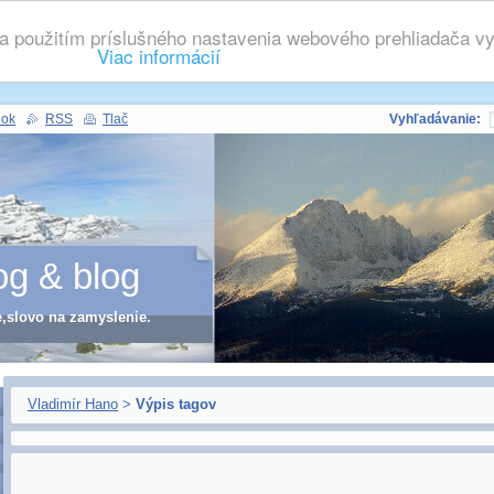
 použitím príslušného nastavenia webového prehliadača vyj
Viac informácií
nok
RSS
Tlač
Vyhľadávanie:
og & blog
e,slovo na zamyslenie.
Vladimír Hano
>
Výpis tagov