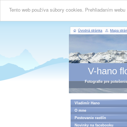
Tento web používa súbory cookies. Prehliadaním webu a
Úvodná stránka
Mapa strá
V-hano fl
Fotografie pre potešeni
Vladimír Hano
O mne
Pestovanie rastlín
Novinky na facebooku