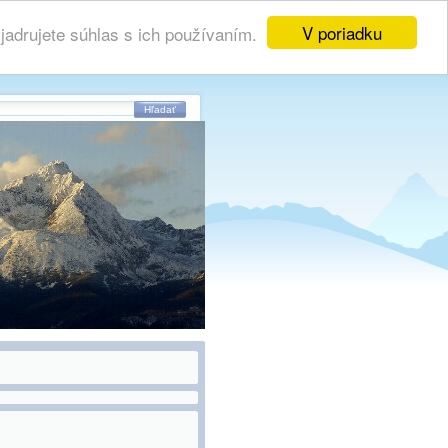
V poriadku
adrujete súhlas s ich používaním.
Hľadať