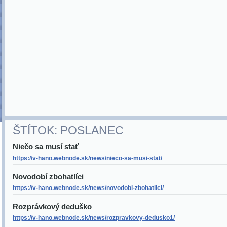
ŠTÍTOK: POSLANEC
Niečo sa musí stať
https://v-hano.webnode.sk/news/nieco-sa-musi-stat/
Novodobí zbohatlíci
https://v-hano.webnode.sk/news/novodobi-zbohatlici/
Rozprávkový deduško
https://v-hano.webnode.sk/news/rozpravkovy-dedusko1/