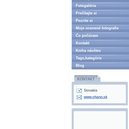
Fotogaléria
Prečítajte si
Pozrite si
Moje ocenené fotografie
Čo počúvam
Kontakt
Kniha návštev
Tags,kategórie
Blog
KONTAKT
Slovakia
www.vhano.sk