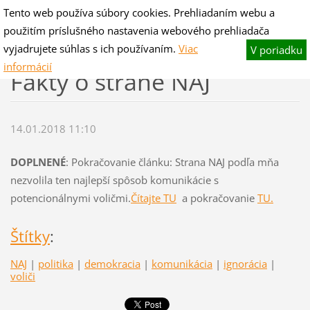
Tento web používa súbory cookies. Prehliadaním webu a
V-hano flog & blog
použitím príslušného nastavenia webového prehliadača
Fotografie pre potešenie,slovo na zamyslenie.
vyjadrujete súhlas s ich používaním.
Viac
V poriadku
informácií
Fakty o strane NAJ
14.01.2018 11:10
DOPLNENÉ
: Pokračovanie článku: Strana NAJ podľa mňa
nezvolila ten najlepší spôsob komunikácie s
potencionálnymi voličmi.
Čítajte TU
a pokračovanie
TU.
Štítky
:
NAJ
|
politika
|
demokracia
|
komunikácia
|
ignorácia
|
voliči