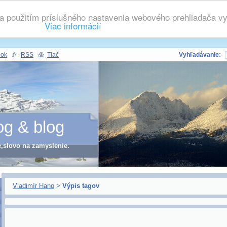
 použitím príslušného nastavenia webového prehliadača vyj
Viac informácií
nok
RSS
Tlač
Vyhľadávanie:
og & blog
e,slovo na zamyslenie.
Vladimír Hano
>
Výpis tagov