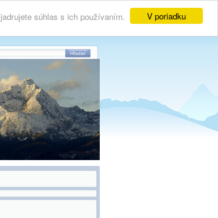
V poriadku
adrujete súhlas s ich používaním.
Hľadať