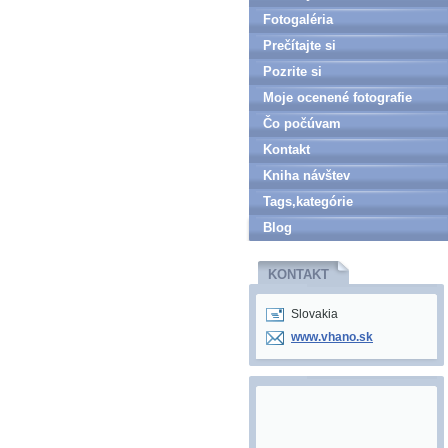
Fotogaléria
Prečítajte si
Pozrite si
Moje ocenené fotografie
Čo počúvam
Kontakt
Kniha návštev
Tags,kategórie
Blog
KONTAKT
Slovakia
www.vhano.sk