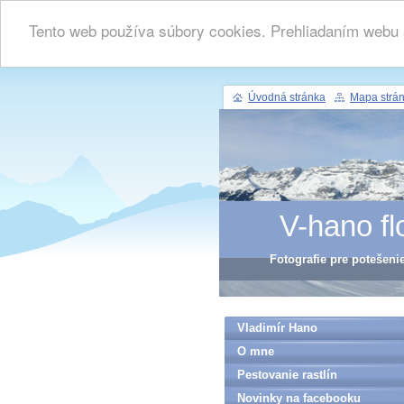
Tento web používa súbory cookies. Prehliadaním webu a
Úvodná stránka
Mapa strá
V-hano fl
Fotografie pre potešeni
Vladimír Hano
O mne
Pestovanie rastlín
Novinky na facebooku