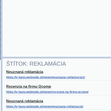
ŠTÍTOK: REKLAMÁCIA
Neuznaná reklamácia
https://v-hano.webnode.sk/news/neuznana-reklamacia1/
Recenzia na firmu Qcomp
https://v-hano.webnode.sk/news/recenzia-na-firmu-qcomp/
Neuznaná reklamácia
https://v-hano.webnode.sk/news/neuznana-reklamacia/