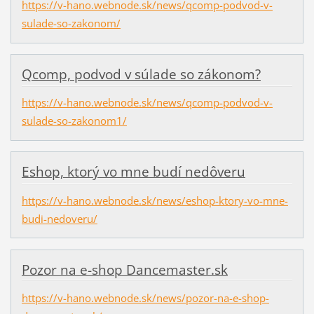
https://v-hano.webnode.sk/news/qcomp-podvod-v-
sulade-so-zakonom/
Qcomp, podvod v súlade so zákonom?
https://v-hano.webnode.sk/news/qcomp-podvod-v-
sulade-so-zakonom1/
Eshop, ktorý vo mne budí nedôveru
https://v-hano.webnode.sk/news/eshop-ktory-vo-mne-
budi-nedoveru/
Pozor na e-shop Dancemaster.sk
https://v-hano.webnode.sk/news/pozor-na-e-shop-