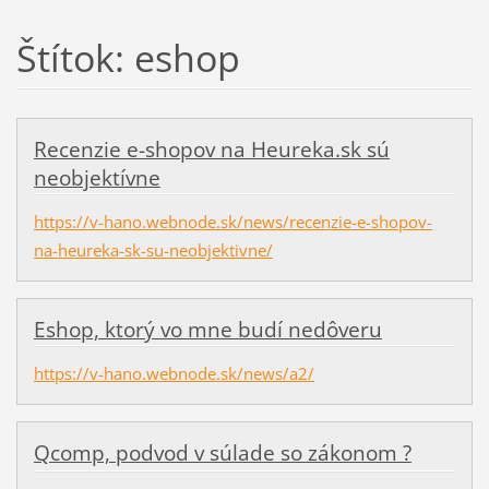
Štítok: eshop
Recenzie e-shopov na Heureka.sk sú
neobjektívne
https://v-hano.webnode.sk/news/recenzie-e-shopov-
na-heureka-sk-su-neobjektivne/
Eshop, ktorý vo mne budí nedôveru
https://v-hano.webnode.sk/news/a2/
Qcomp, podvod v súlade so zákonom ?