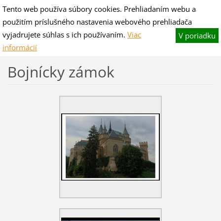
Tento web používa súbory cookies. Prehliadaním webu a
V-hano flog & blog
použitím príslušného nastavenia webového prehliadača
Fotografie pre potešenie,slovo na zamyslenie.
vyjadrujete súhlas s ich používaním.
Viac
V poriadku
informácií
Bojnícky zámok