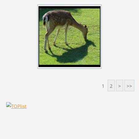
1
2
>
>>