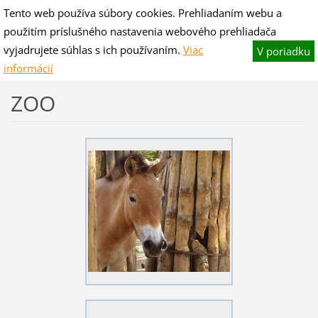
Tento web používa súbory cookies. Prehliadaním webu a
V-hano flog & blog
použitím príslušného nastavenia webového prehliadača
Fotografie pre potešenie,slovo na zamyslenie.
vyjadrujete súhlas s ich používaním.
Viac
V poriadku
informácií
ZOO