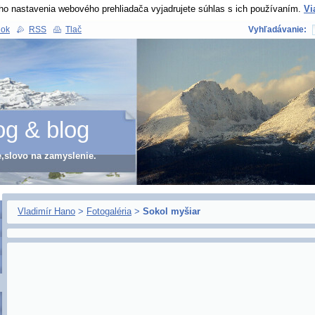
ho nastavenia webového prehliadača vyjadrujete súhlas s ich používaním.
Vi
nok
RSS
Tlač
Vyhľadávanie:
og & blog
e,slovo na zamyslenie.
Vladimír Hano
>
Fotogaléria
>
Sokol myšiar