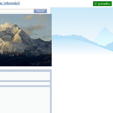
ac informácií
V poriadku
Hľadať