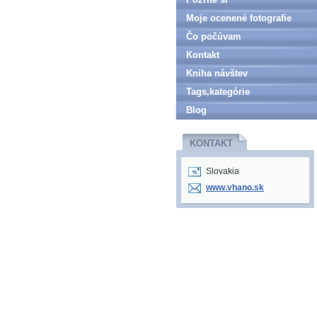
Moje ocenené fotografie
Čo počúvam
Kontakt
Kniha návštev
Tags,kategórie
Blog
KONTAKT
Slovakia
www.vhano.sk