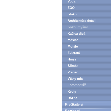
Voda
ZOO
Slnko
Architektúra detail
Sokol myšiar
Kačica divá
Mesiac
Motýle
Zvieratá
Hmyz
Slimák
Vrabec
Vtáky mix
Fotomontáž
Kvety
Rôzne
Prečítajte si
Pozrite si