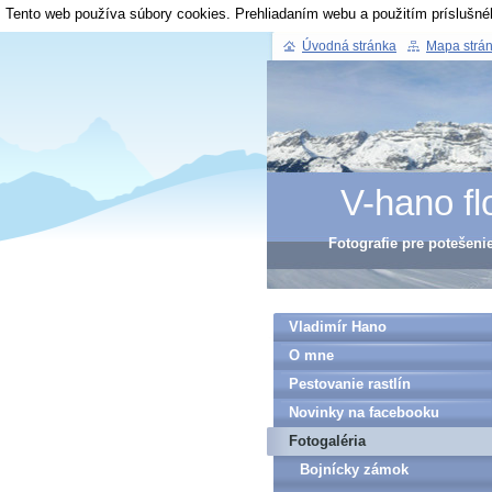
Tento web používa súbory cookies. Prehliadaním webu a použitím príslušné
Úvodná stránka
Mapa strá
V-hano fl
Fotografie pre potešeni
Vladimír Hano
O mne
Pestovanie rastlín
Novinky na facebooku
Fotogaléria
Bojnícky zámok