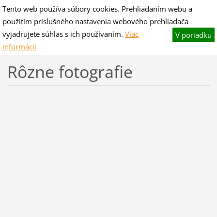
Tento web používa súbory cookies. Prehliadaním webu a
V-hano flog & blog
použitím príslušného nastavenia webového prehliadača
Fotografie pre potešenie,slovo na zamyslenie.
vyjadrujete súhlas s ich používaním.
Viac
V poriadku
informácií
Rôzne fotografie