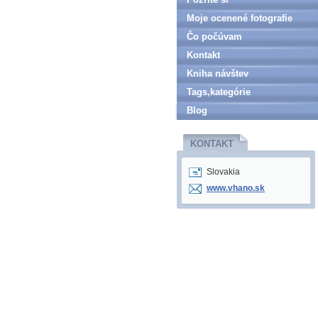
Moje ocenené fotografie
Čo počúvam
Kontakt
Kniha návštev
Tags,kategórie
Blog
KONTAKT
Slovakia
www.vhano.sk