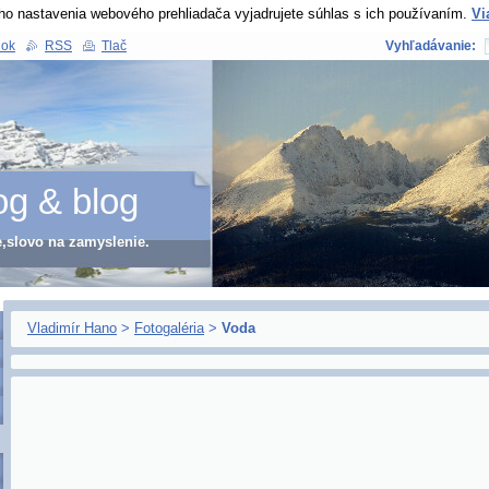
ho nastavenia webového prehliadača vyjadrujete súhlas s ich používaním.
Vi
nok
RSS
Tlač
Vyhľadávanie:
og & blog
e,slovo na zamyslenie.
Vladimír Hano
>
Fotogaléria
>
Voda